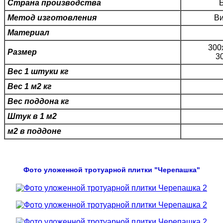
Страна производства
Метод изготовления
Ви
Материал
300
Размер
3
Вес 1 штуки кг
Вес 1 м2 кг
Вес поддона кг
Штук в 1 м2
м2 в поддоне
Фото уложенной тротуарной плитки "Черепашка"